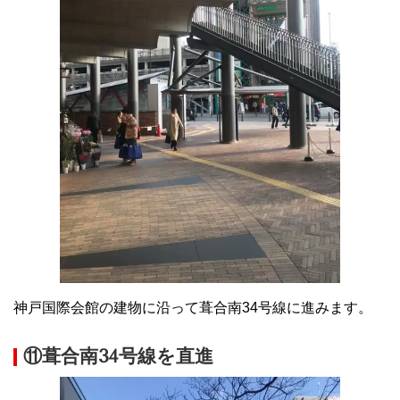
神戸国際会館の建物に沿って葺合南34号線に進みます。
⑪葺合南34号線を直進